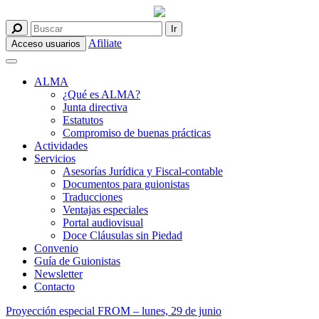
Afiliate
Acceso usuarios
ALMA
¿Qué es ALMA?
Junta directiva
Estatutos
Compromiso de buenas prácticas
Actividades
Servicios
Asesorías Jurídica y Fiscal-contable
Documentos para guionistas
Traducciones
Ventajas especiales
Portal audiovisual
Doce Cláusulas sin Piedad
Convenio
Guía de Guionistas
Newsletter
Contacto
Proyección especial FROM – lunes, 29 de junio