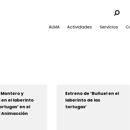
ALMA
Actividades
Servicios
C
R. Montero y
Estreno de ‘Buñuel en el
 en el laberinto
laberinto de las
tortugas’ en el
tortugas’
l Animacción