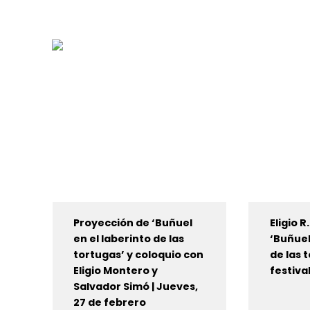
Proyección de ‘Buñuel
Eligio 
en el laberinto de las
‘Buñuel
tortugas’ y coloquio con
de las 
Eligio Montero y
festiva
Salvador Simó | Jueves,
27 de febrero