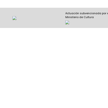
Actuación subvencionada por 
Ministerio de Cultura
Nombre y apellidos
(Obligatorio)
Nombre
Apel
Email
(Obligatorio)
Nombre del curso
(Obligatorio)
Entidad que lo imparte
(Obligatorio)