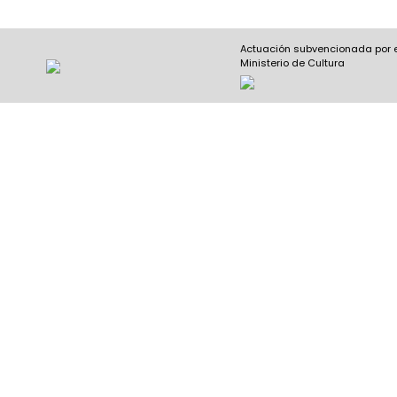
Actuación subvencionada por 
Ministerio de Cultura
Nombre y apellidos
(Obligatorio)
Nombre
Apel
Email
(Obligatorio)
Nombre del curso
(Obligatorio)
Entidad que lo imparte
(Obligatorio)