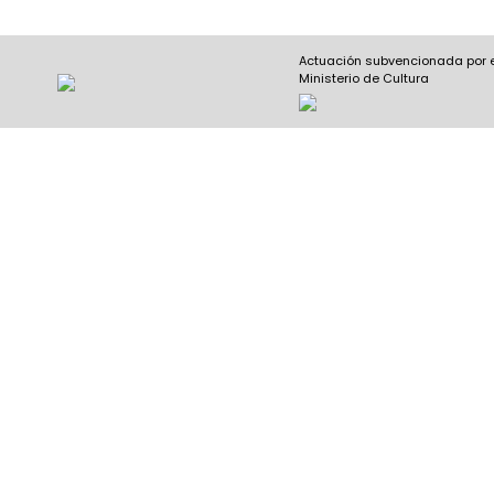
Actuación subvencionada por 
Ministerio de Cultura
Nombre y apellidos
(Obligatorio)
Nombre
Apel
Email
(Obligatorio)
Nombre del curso
(Obligatorio)
Entidad que lo imparte
(Obligatorio)