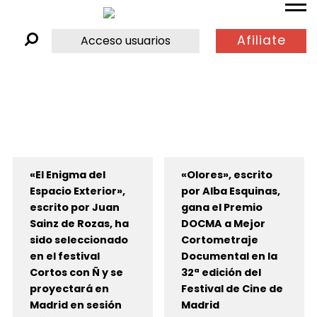
Afiliate
Acceso usuarios
«El Enigma del
«Olores», escrito
Espacio Exterior»,
por Alba Esquinas,
escrito por Juan
gana el Premio
Sainz de Rozas, ha
DOCMA a Mejor
sido seleccionado
Cortometraje
en el festival
Documental en la
Cortos con Ñ y se
32ª edición del
proyectará en
Festival de Cine de
Madrid en sesión
Madrid