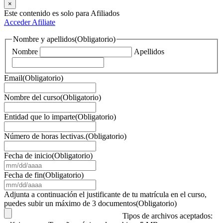
×
Este contenido es solo para Afiliados
Acceder
Afiliate
Nombre y apellidos
(Obligatorio)
Nombre
Apellidos
Email
(Obligatorio)
Nombre del curso
(Obligatorio)
Entidad que lo imparte
(Obligatorio)
Número de horas lectivas.
(Obligatorio)
Fecha de inicio
(Obligatorio)
MM
barra
Fecha de fin
(Obligatorio)
DD
MM
barra
barra
Adjunta a continuación el justificante de tu matrícula en el curso,
AAAA
DD
puedes subir un máximo de 3 documentos
(Obligatorio)
barra
Tipos de archivos aceptados:
AAAA