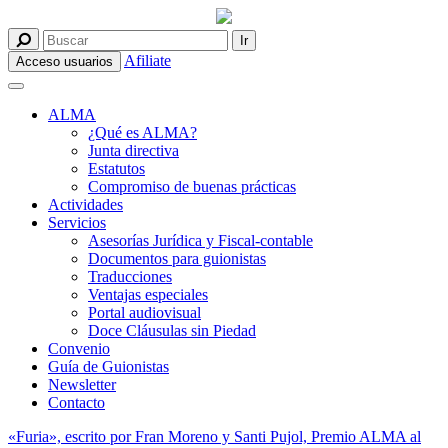
Afiliate
Acceso usuarios
ALMA
¿Qué es ALMA?
Junta directiva
Estatutos
Compromiso de buenas prácticas
Actividades
Servicios
Asesorías Jurídica y Fiscal-contable
Documentos para guionistas
Traducciones
Ventajas especiales
Portal audiovisual
Doce Cláusulas sin Piedad
Convenio
Guía de Guionistas
Newsletter
Contacto
«Furia», escrito por Fran Moreno y Santi Pujol, Premio ALMA al