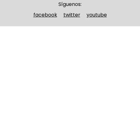
Síguenos:
facebook
twitter
youtube
Nombre y apellidos
(Obligatorio)
Nombre
Apellidos
Email
(Obligatorio)
Nombre del curso
(Obligatorio)
Entidad que lo imparte
(Obligatorio)