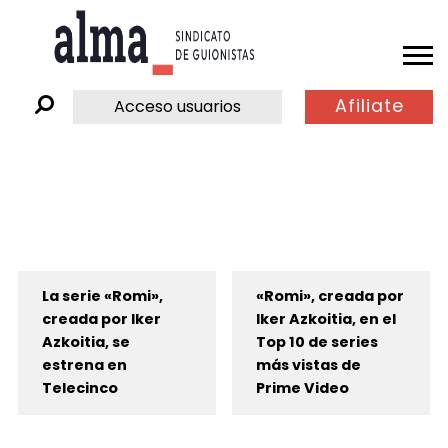
Afiliate
Acceso usuarios
La serie «Romi»,
«Romi», creada por
creada por Iker
Iker Azkoitia, en el
Azkoitia, se
Top 10 de series
estrena en
más vistas de
Telecinco
Prime Video