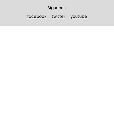
Síguenos:
facebook
twitter
youtube
Nombre y apellidos
(Obligatorio)
Nombre
Apellidos
Email
(Obligatorio)
Nombre del curso
(Obligatorio)
Entidad que lo imparte
(Obligatorio)