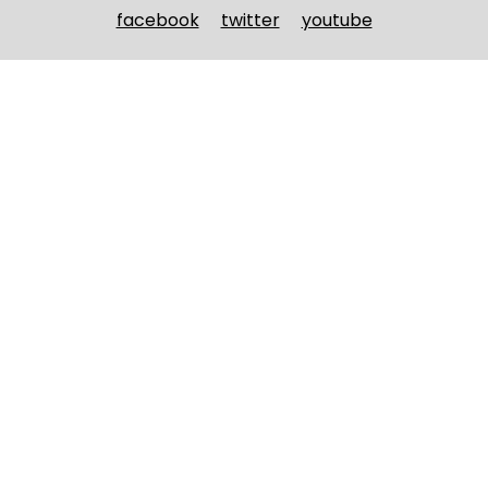
facebook
twitter
youtube
Nombre y apellidos
(Obligatorio)
Nombre
Apellidos
Email
(Obligatorio)
Nombre del curso
(Obligatorio)
Entidad que lo imparte
(Obligatorio)