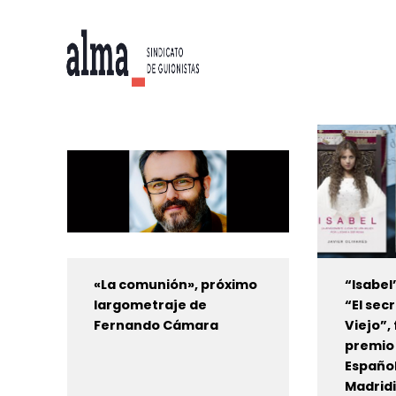
«La comunión», próximo
“Isabel
largometraje de
“El sec
Fernando Cámara
Viejo”, 
premio 
Español
Madrid