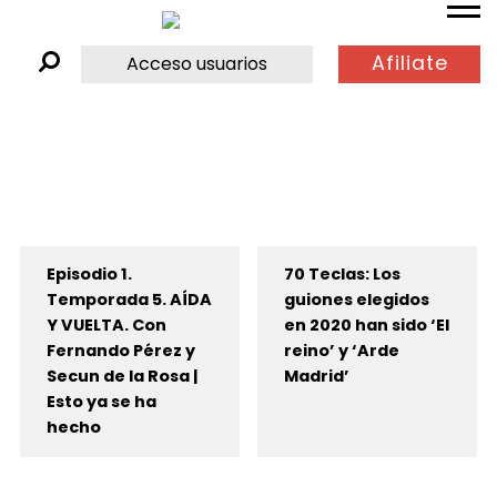
Afiliate
Acceso usuarios
Episodio 1.
70 Teclas: Los
Temporada 5. AÍDA
guiones elegidos
Y VUELTA. Con
en 2020 han sido ‘El
Fernando Pérez y
reino’ y ‘Arde
Secun de la Rosa |
Madrid’
Esto ya se ha
hecho