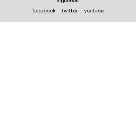
Síguenos:
facebook
twitter
youtube
Nombre y apellidos
(Obligatorio)
Nombre
Apellidos
Email
(Obligatorio)
Nombre del curso
(Obligatorio)
Entidad que lo imparte
(Obligatorio)