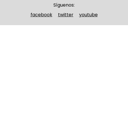
Síguenos:
facebook
twitter
youtube
Nombre y apellidos
(Obligatorio)
Nombre
Apellidos
Email
(Obligatorio)
Nombre del curso
(Obligatorio)
Entidad que lo imparte
(Obligatorio)