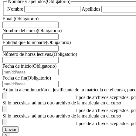
Nombre y apellidos
(Obligatorio)
Nombre
Apellidos
Email
(Obligatorio)
Nombre del curso
(Obligatorio)
Entidad que lo imparte
(Obligatorio)
Número de horas lectivas.
(Obligatorio)
Fecha de inicio
(Obligatorio)
MM
barra
Fecha de fin
(Obligatorio)
DD
MM
barra
barra
Adjunta a continuación el justificante de tu matrícula en el curso, 
AAAA
DD
Tipos de archivos aceptados: p
barra
Si lo necesitas, adjunta otro archivo de la matrícula en el curso
AAAA
Tipos de archivos aceptados: p
Si lo necesitas, adjunta otro archivo de la matrícula en el curso
Tipos de archivos aceptados: p
X