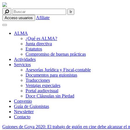
Afiliate
Acceso usuarios
ALMA
¿Qué es ALMA?
Junta directiva
Estatutos
Compromiso de buenas prácticas
Actividades
Servicios
Asesorías Jurídica y Fiscal-contable
Documentos para guionistas
Traducciones
Ventajas especiales
Portal audiovisual
Doce Cláusulas sin Piedad
Convenio
Guía de Guionistas
Newsletter
Contacto
Guiones de Goya 2020: El trabajo de guión en cine debe alcanzar el 