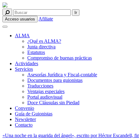
Afiliate
Acceso usuarios
ALMA
¿Qué es ALMA?
Junta directiva
Estatutos
Compromiso de buenas prácticas
Actividades
Servicios
Asesorías Jurídica y Fiscal-contable
Documentos para guionistas
Traducciones
Ventajas especiales
Portal audiovisual
Doce Cláusulas sin Piedad
Convenio
Guía de Guionistas
Newsletter
Contacto
«Una noche en la guarida del ángel», escrito por Héctor Escandell, f