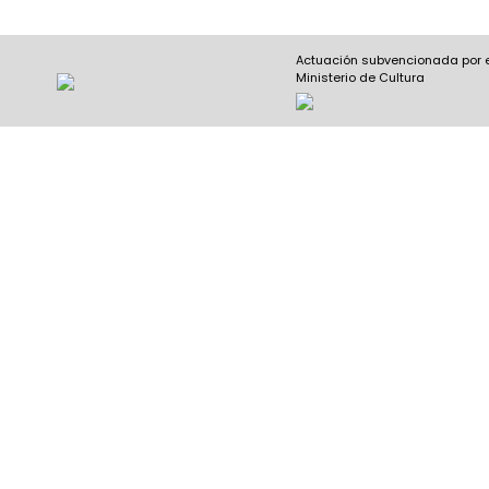
Actuación subvencionada por 
Ministerio de Cultura
Nombre y apellidos
(Obligatorio)
Nombre
Apel
Email
(Obligatorio)
Nombre del curso
(Obligatorio)
Entidad que lo imparte
(Obligatorio)