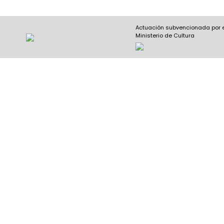
Actuación subvencionada por 
Ministerio de Cultura
Nombre y apellidos
(Obligatorio)
Nombre
Apel
Email
(Obligatorio)
Nombre del curso
(Obligatorio)
Entidad que lo imparte
(Obligatorio)