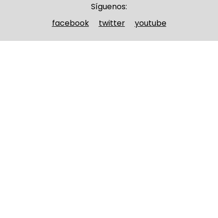
Síguenos:
facebook
twitter
youtube
Nombre y apellidos
(Obligatorio)
Nombre
Apellidos
Email
(Obligatorio)
Nombre del curso
(Obligatorio)
Entidad que lo imparte
(Obligatorio)