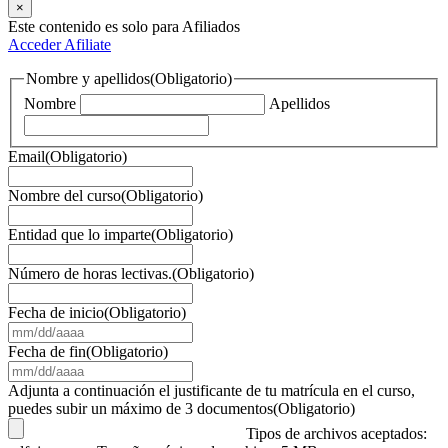
×
Este contenido es solo para Afiliados
Acceder
Afiliate
Nombre y apellidos
(Obligatorio)
Nombre
Apellidos
Email
(Obligatorio)
Nombre del curso
(Obligatorio)
Entidad que lo imparte
(Obligatorio)
Número de horas lectivas.
(Obligatorio)
Fecha de inicio
(Obligatorio)
MM
barra
Fecha de fin
(Obligatorio)
DD
MM
barra
barra
Adjunta a continuación el justificante de tu matrícula en el curso,
AAAA
DD
puedes subir un máximo de 3 documentos
(Obligatorio)
barra
Tipos de archivos aceptados:
AAAA