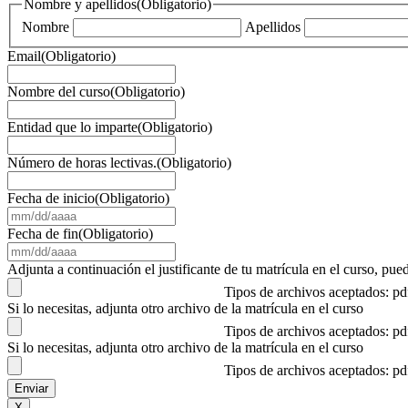
Nombre y apellidos
(Obligatorio)
Nombre
Apellidos
Email
(Obligatorio)
Nombre del curso
(Obligatorio)
Entidad que lo imparte
(Obligatorio)
Número de horas lectivas.
(Obligatorio)
Fecha de inicio
(Obligatorio)
MM
barra
Fecha de fin
(Obligatorio)
DD
MM
barra
barra
Adjunta a continuación el justificante de tu matrícula en el curso, 
AAAA
DD
Tipos de archivos aceptados: p
barra
Si lo necesitas, adjunta otro archivo de la matrícula en el curso
AAAA
Tipos de archivos aceptados: p
Si lo necesitas, adjunta otro archivo de la matrícula en el curso
Tipos de archivos aceptados: p
X