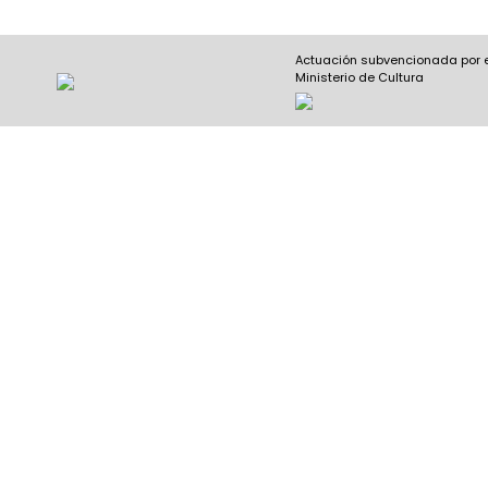
Actuación subvencionada por 
Ministerio de Cultura
Nombre y apellidos
(Obligatorio)
Nombre
Apel
Email
(Obligatorio)
Nombre del curso
(Obligatorio)
Entidad que lo imparte
(Obligatorio)