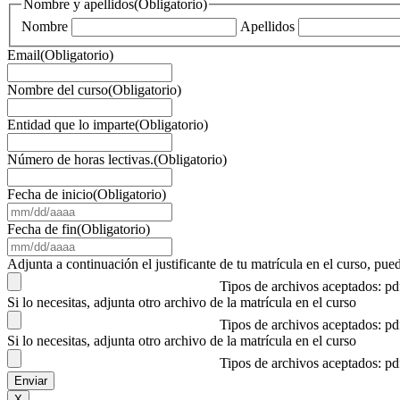
Nombre y apellidos
(Obligatorio)
Nombre
Apellidos
Email
(Obligatorio)
Nombre del curso
(Obligatorio)
Entidad que lo imparte
(Obligatorio)
Número de horas lectivas.
(Obligatorio)
Fecha de inicio
(Obligatorio)
MM
barra
Fecha de fin
(Obligatorio)
DD
MM
barra
barra
Adjunta a continuación el justificante de tu matrícula en el curso, 
AAAA
DD
Tipos de archivos aceptados: p
barra
Si lo necesitas, adjunta otro archivo de la matrícula en el curso
AAAA
Tipos de archivos aceptados: p
Si lo necesitas, adjunta otro archivo de la matrícula en el curso
Tipos de archivos aceptados: p
X