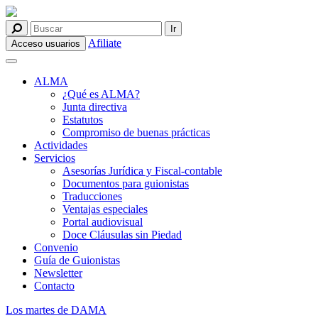
Afiliate
Acceso usuarios
ALMA
¿Qué es ALMA?
Junta directiva
Estatutos
Compromiso de buenas prácticas
Actividades
Servicios
Asesorías Jurídica y Fiscal-contable
Documentos para guionistas
Traducciones
Ventajas especiales
Portal audiovisual
Doce Cláusulas sin Piedad
Convenio
Guía de Guionistas
Newsletter
Contacto
Los martes de DAMA