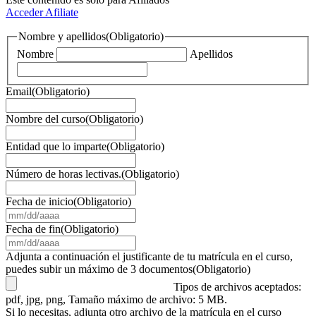
Acceder
Afiliate
Nombre y apellidos
(Obligatorio)
Nombre
Apellidos
Email
(Obligatorio)
Nombre del curso
(Obligatorio)
Entidad que lo imparte
(Obligatorio)
Número de horas lectivas.
(Obligatorio)
Fecha de inicio
(Obligatorio)
MM
barra
Fecha de fin
(Obligatorio)
DD
MM
barra
barra
Adjunta a continuación el justificante de tu matrícula en el curso,
AAAA
DD
puedes subir un máximo de 3 documentos
(Obligatorio)
barra
Tipos de archivos aceptados:
AAAA
pdf, jpg, png, Tamaño máximo de archivo: 5 MB.
Si lo necesitas, adjunta otro archivo de la matrícula en el curso