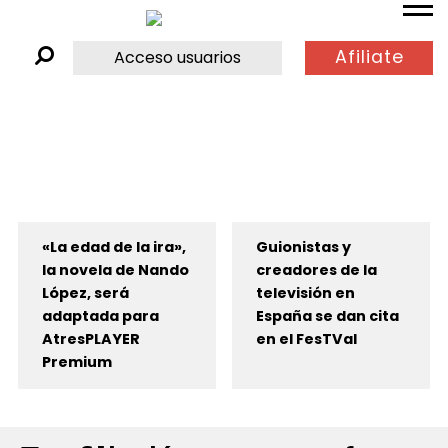
Afiliate
Acceso usuarios
«La edad de la ira»,
Guionistas y
la novela de Nando
creadores de la
López, será
televisión en
adaptada para
España se dan cita
AtresPLAYER
en el FesTVal
Premium