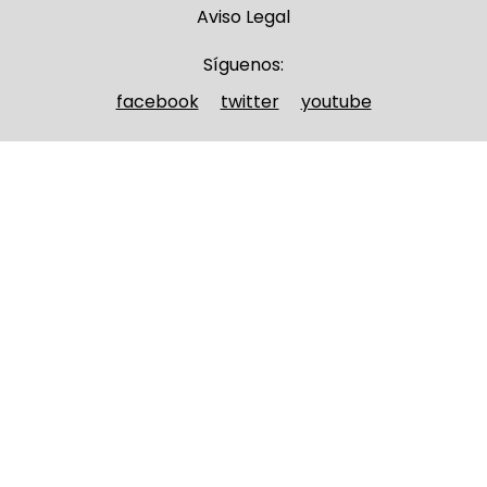
Aviso Legal
Síguenos:
facebook
twitter
youtube
Nombre y apellidos
(Obligatorio)
Nombre
Apellidos
Email
(Obligatorio)
Nombre del curso
(Obligatorio)