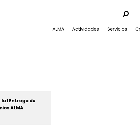
ALMA
Actividades
Servicios
C
 la I Entrega de
mios ALMA