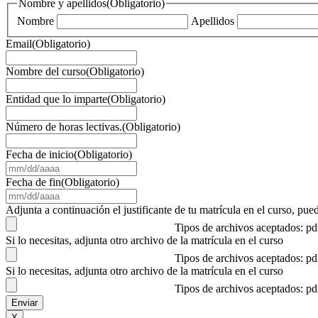
Nombre y apellidos
(Obligatorio)
Nombre
Apellidos
Email
(Obligatorio)
Nombre del curso
(Obligatorio)
Entidad que lo imparte
(Obligatorio)
Número de horas lectivas.
(Obligatorio)
Fecha de inicio
(Obligatorio)
MM
barra
Fecha de fin
(Obligatorio)
DD
MM
barra
barra
Adjunta a continuación el justificante de tu matrícula en el curso, 
AAAA
DD
Tipos de archivos aceptados: p
barra
Si lo necesitas, adjunta otro archivo de la matrícula en el curso
AAAA
Tipos de archivos aceptados: p
Si lo necesitas, adjunta otro archivo de la matrícula en el curso
Tipos de archivos aceptados: p
X