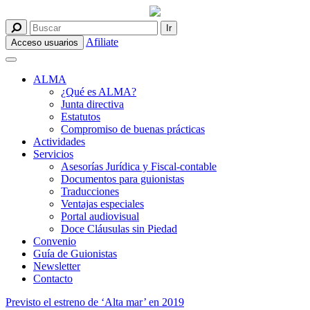
Afiliate
Acceso usuarios
ALMA
¿Qué es ALMA?
Junta directiva
Estatutos
Compromiso de buenas prácticas
Actividades
Servicios
Asesorías Jurídica y Fiscal-contable
Documentos para guionistas
Traducciones
Ventajas especiales
Portal audiovisual
Doce Cláusulas sin Piedad
Convenio
Guía de Guionistas
Newsletter
Contacto
Previsto el estreno de ‘Alta mar’ en 2019