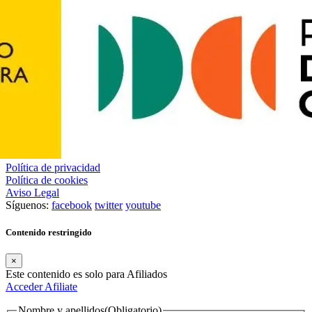
Política de privacidad
Política de cookies
Aviso Legal
Síguenos:
facebook
twitter
youtube
Contenido restringido
×
Este contenido es solo para Afiliados
Acceder
Afiliate
Nombre y apellidos
(Obligatorio)