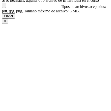
Si lo necesitas, adjunta otro archivo de la matrícula en el curso
Tipos de archivos aceptados:
pdf, jpg, png, Tamaño máximo de archivo: 5 MB.
X