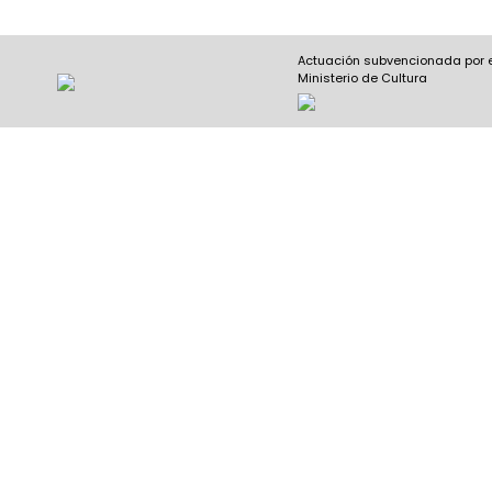
Actuación subvencionada por 
Ministerio de Cultura
Nombre y apellidos
(Obligatorio)
Nombre
Apel
Email
(Obligatorio)
Nombre del curso
(Obligatorio)
Entidad que lo imparte
(Obligatorio)