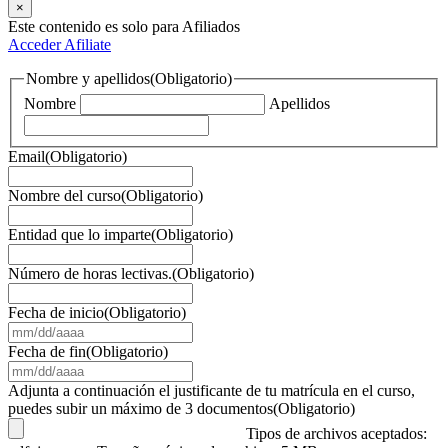
×
Este contenido es solo para Afiliados
Acceder
Afiliate
Nombre y apellidos
(Obligatorio)
Nombre
Apellidos
Email
(Obligatorio)
Nombre del curso
(Obligatorio)
Entidad que lo imparte
(Obligatorio)
Número de horas lectivas.
(Obligatorio)
Fecha de inicio
(Obligatorio)
MM
barra
Fecha de fin
(Obligatorio)
DD
MM
barra
barra
Adjunta a continuación el justificante de tu matrícula en el curso,
AAAA
DD
puedes subir un máximo de 3 documentos
(Obligatorio)
barra
Tipos de archivos aceptados:
AAAA