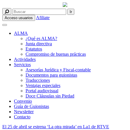
Afiliate
Acceso usuarios
ALMA
¿Qué es ALMA?
Junta directiva
Estatutos
Compromiso de buenas prácticas
Actividades
Servicios
Asesorías Jurídica y Fiscal-contable
Documentos para guionistas
Traducciones
Ventajas especiales
Portal audiovisual
Doce Cláusulas sin Piedad
Convenio
Guía de Guionistas
Newsletter
Contacto
El 25 de abril se estrena ‘La otra mirada’ en La1 de RTVE