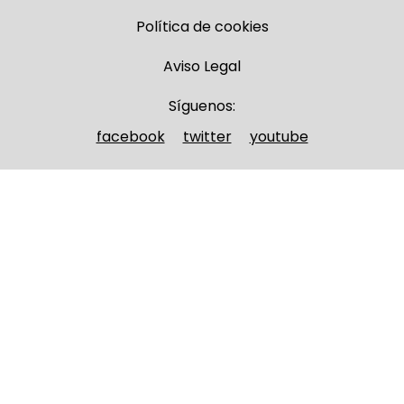
Política de cookies
Aviso Legal
Síguenos:
facebook
twitter
youtube
Nombre y apellidos
(Obligatorio)
Nombre
Apellidos
Email
(Obligatorio)
Nombre del curso
(Obligatorio)