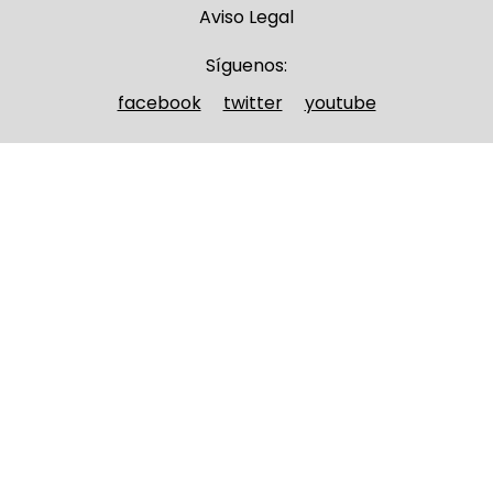
Aviso Legal
Síguenos:
facebook
twitter
youtube
Nombre y apellidos
(Obligatorio)
Nombre
Apellidos
Email
(Obligatorio)
Nombre del curso
(Obligatorio)