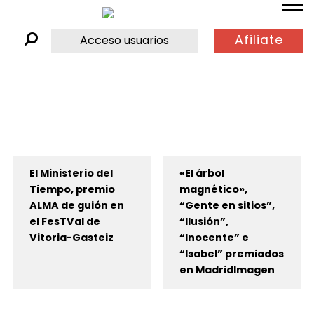
Afiliate
Acceso usuarios
El Ministerio del
«El árbol
Tiempo, premio
magnético»,
ALMA de guión en
“Gente en sitios”,
el FesTVal de
“Ilusión”,
Vitoria-Gasteiz
“Inocente” e
“Isabel” premiados
en MadridImagen