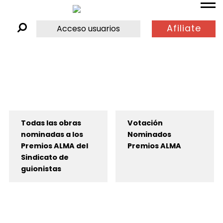
Afiliate
Acceso usuarios
Todas las obras
Votación
nominadas a los
Nominados
Premios ALMA del
Premios ALMA
Sindicato de
guionistas