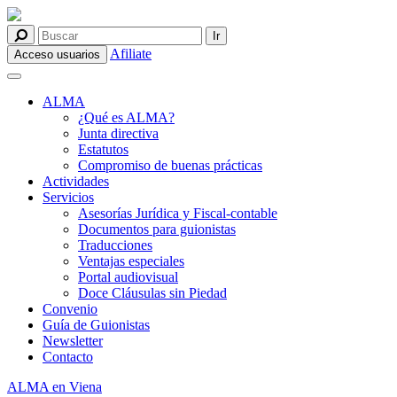
Afiliate
Acceso usuarios
ALMA
¿Qué es ALMA?
Junta directiva
Estatutos
Compromiso de buenas prácticas
Actividades
Servicios
Asesorías Jurídica y Fiscal-contable
Documentos para guionistas
Traducciones
Ventajas especiales
Portal audiovisual
Doce Cláusulas sin Piedad
Convenio
Guía de Guionistas
Newsletter
Contacto
ALMA en Viena