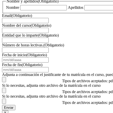
Nombre y apellidos
(Obligatorio)
Nombre
Apellidos
Email
(Obligatorio)
Nombre del curso
(Obligatorio)
Entidad que lo imparte
(Obligatorio)
Número de horas lectivas.
(Obligatorio)
Fecha de inicio
(Obligatorio)
MM
barra
Fecha de fin
(Obligatorio)
DD
MM
barra
barra
Adjunta a continuación el justificante de tu matrícula en el curso, 
AAAA
DD
Tipos de archivos aceptados: p
barra
Si lo necesitas, adjunta otro archivo de la matrícula en el curso
AAAA
Tipos de archivos aceptados: p
Si lo necesitas, adjunta otro archivo de la matrícula en el curso
Tipos de archivos aceptados: p
X