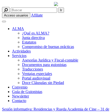
Afiliate
Acceso usuarios
ALMA
¿Qué es ALMA?
Junta directiva
Estatutos
Compromiso de buenas prácticas
Actividades
Servicios
Asesorías Jurídica y Fiscal-contable
Documentos para guionistas
Traducciones
Ventajas especiales
Portal audiovisual
Doce Cláusulas sin Piedad
Convenio
Guía de Guionistas
Newsletter
Contacto
Sesión informativa: Residencias y Rueda Academia de Cine – 31 de