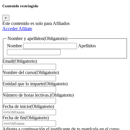
Contenido restringido
×
Este contenido es solo para Afiliados
Acceder
Afiliate
Nombre y apellidos
(Obligatorio)
Nombre
Apellidos
Email
(Obligatorio)
Nombre del curso
(Obligatorio)
Entidad que lo imparte
(Obligatorio)
Número de horas lectivas.
(Obligatorio)
Fecha de inicio
(Obligatorio)
MM
barra
Fecha de fin
(Obligatorio)
DD
MM
barra
barra
Adjunta a continuación el justificante de tu matrícula en el curso,