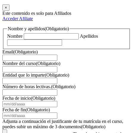
×
Este contenido es solo para Afiliados
Acceder
Afiliate
Nombre y apellidos
(Obligatorio)
Nombre
Apellidos
Email
(Obligatorio)
Nombre del curso
(Obligatorio)
Entidad que lo imparte
(Obligatorio)
Número de horas lectivas.
(Obligatorio)
Fecha de inicio
(Obligatorio)
MM
barra
Fecha de fin
(Obligatorio)
DD
MM
barra
barra
Adjunta a continuación el justificante de tu matrícula en el curso,
AAAA
DD
puedes subir un máximo de 3 documentos
(Obligatorio)
barra