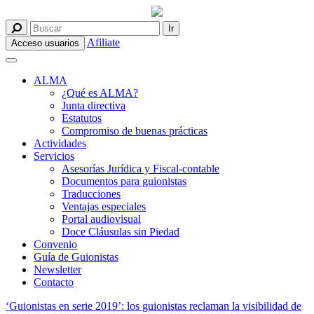
Afiliate
Acceso usuarios
ALMA
¿Qué es ALMA?
Junta directiva
Estatutos
Compromiso de buenas prácticas
Actividades
Servicios
Asesorías Jurídica y Fiscal-contable
Documentos para guionistas
Traducciones
Ventajas especiales
Portal audiovisual
Doce Cláusulas sin Piedad
Convenio
Guía de Guionistas
Newsletter
Contacto
‘Guionistas en serie 2019’: los guionistas reclaman la visibilidad de