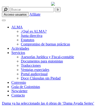
Afiliate
Acceso usuarios
ALMA
¿Qué es ALMA?
Junta directiva
Estatutos
Compromiso de buenas prácticas
Actividades
Servicios
Asesorías Jurídica y Fiscal-contable
Documentos para guionistas
Traducciones
Ventajas especiales
Portal audiovisual
Doce Cláusulas sin Piedad
Convenio
Guía de Guionistas
Newsletter
Contacto
Dama ya ha seleccionado las 4 obras de ‘Dama Ayuda Series’