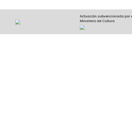
Actuación subvencionada por 
Ministerio de Cultura
Nombre y apellidos
(Obligatorio)
Nombre
Apel
Email
(Obligatorio)
Nombre del curso
(Obligatorio)
Entidad que lo imparte
(Obligatorio)