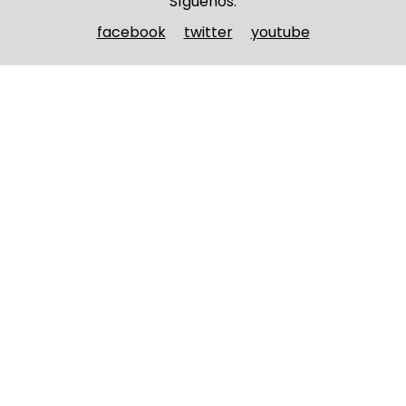
Síguenos:
facebook
twitter
youtube
Nombre y apellidos
(Obligatorio)
Nombre
Apellidos
Email
(Obligatorio)
Nombre del curso
(Obligatorio)
Entidad que lo imparte
(Obligatorio)