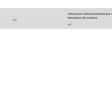
Actuación subvencionada por 
Ministerio de Cultura
Nombre y apellidos
(Obligatorio)
Nombre
Apel
Email
(Obligatorio)
Nombre del curso
(Obligatorio)
Entidad que lo imparte
(Obligatorio)