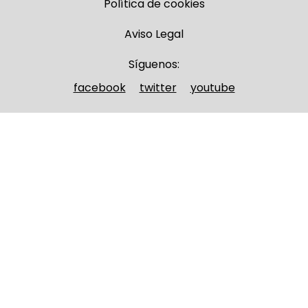
Política de cookies
Aviso Legal
Síguenos:
facebook
twitter
youtube
Nombre y apellidos
(Obligatorio)
Nombre
Apellidos
Email
(Obligatorio)
Nombre del curso
(Obligatorio)