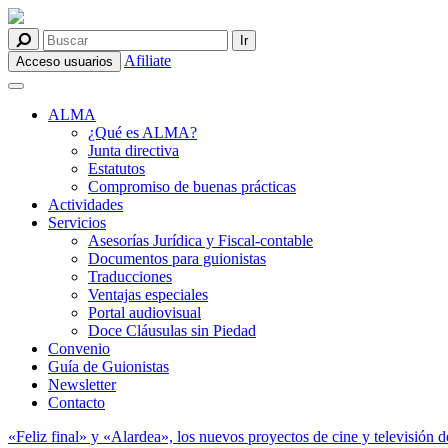
Afiliate
Acceso usuarios
ALMA
¿Qué es ALMA?
Junta directiva
Estatutos
Compromiso de buenas prácticas
Actividades
Servicios
Asesorías Jurídica y Fiscal-contable
Documentos para guionistas
Traducciones
Ventajas especiales
Portal audiovisual
Doce Cláusulas sin Piedad
Convenio
Guía de Guionistas
Newsletter
Contacto
«Feliz final» y «Alardea», los nuevos proyectos de cine y televisión 