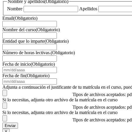
Nombre y apellidos
(Obligatorio)
Nombre
Apellidos
Email
(Obligatorio)
Nombre del curso
(Obligatorio)
Entidad que lo imparte
(Obligatorio)
Número de horas lectivas.
(Obligatorio)
Fecha de inicio
(Obligatorio)
MM
barra
Fecha de fin
(Obligatorio)
DD
MM
barra
barra
Adjunta a continuación el justificante de tu matrícula en el curso, 
AAAA
DD
Tipos de archivos aceptados: p
barra
Si lo necesitas, adjunta otro archivo de la matrícula en el curso
AAAA
Tipos de archivos aceptados: p
Si lo necesitas, adjunta otro archivo de la matrícula en el curso
Tipos de archivos aceptados: p
X