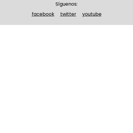
Síguenos:
facebook
twitter
youtube
Nombre y apellidos
(Obligatorio)
Nombre
Apellidos
Email
(Obligatorio)
Nombre del curso
(Obligatorio)
Entidad que lo imparte
(Obligatorio)