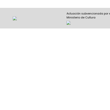
Actuación subvencionada por 
Ministerio de Cultura
Nombre y apellidos
(Obligatorio)
Nombre
Apel
Email
(Obligatorio)
Nombre del curso
(Obligatorio)
Entidad que lo imparte
(Obligatorio)