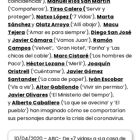
coincidencias’),
Manuel Ríos San Martín
(‘Compañeros’),
Tirso Calero
(
‘Servir y
proteger’),
Natxo López
(
‘7 Vidas’),
Marta
Sánchez
y
Olatz Arroyo
(‘Allí abajo’),
Macu
Tejera
(‘Amar es para siempre’),
Diego San José
y
Javier Cámara
(‘Vamos Juan’),
Ramón
Campos
(‘Velvet’, ‘Gran Hotel’, ‘Fariña’ y ‘Las
chicas del cable’),
Marc Cistaré
(‘Los hombres de
Paco’),
Héctor Lozano
(‘Merlí’),
Joaquín
Oristrell
(‘Cuéntame’),
Javier Gómez
Santander
(‘La casa de papel’),
Iván Escobar
(‘Vis a vis’),
Aitor Gabilondo
(‘Vivir sin permiso’),
Javier Olivares
(‘El Ministerio del tiempo’),
y
Alberto Caballero
(‘La que se avecina’ y ‘El
pueblo’) han imaginado cómo se comportarían
sus personajes durante la crisis del coronavirus.
10/04/2020 – ABC- De «7 vidas» a «La casa de