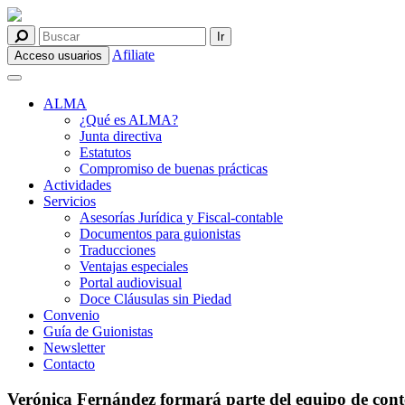
Afiliate
Acceso usuarios
ALMA
¿Qué es ALMA?
Junta directiva
Estatutos
Compromiso de buenas prácticas
Actividades
Servicios
Asesorías Jurídica y Fiscal-contable
Documentos para guionistas
Traducciones
Ventajas especiales
Portal audiovisual
Doce Cláusulas sin Piedad
Convenio
Guía de Guionistas
Newsletter
Contacto
Verónica Fernández formará parte del equipo de conte