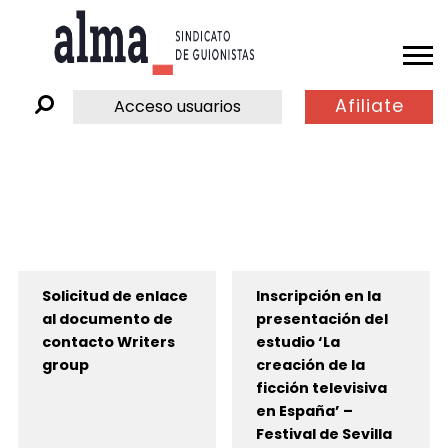
Afiliate
Acceso usuarios
Solicitud de enlace
Inscripción en la
al documento de
presentación del
contacto Writers
estudio ‘La
group
creación de la
ficción televisiva
en España’ –
Festival de Sevilla