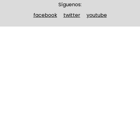
Síguenos:
facebook
twitter
youtube
Nombre y apellidos
(Obligatorio)
Nombre
Apellidos
Email
(Obligatorio)
Nombre del curso
(Obligatorio)
Entidad que lo imparte
(Obligatorio)